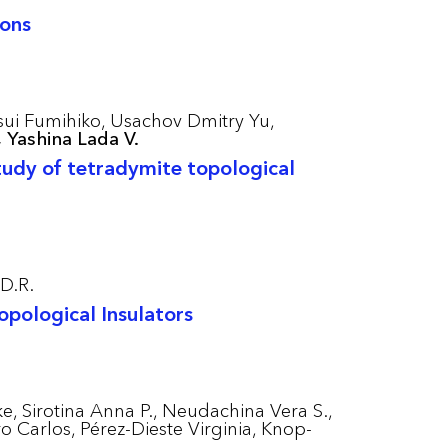
ions
ui Fumihiko,
Usachov Dmitry Yu,
,
Yashina Lada V.
study of tetradymite topological
D.R.
pological Insulators
e,
Sirotina Anna P.,
Neudachina Vera S.,
o Carlos,
Pérez-Dieste Virginia,
Knop-