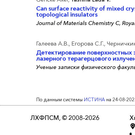
Can surface reactivity of mixed cr
topological insulators
Journal of Materials Chemistry С, Roy
Галеева А.В.,
Егорова С.Г.,
Черничкин
Детектирование поверхностных э
лазерного терагерцового излуче
Ученые записки физического факул
По данным системы
ИСТИНА
на 24-08-202
ЛХФПСМ, © 2008-2026
Х