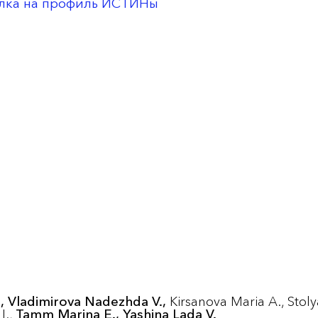
лка на профиль ИСТИНы
,
Vladimirova Nadezhda V.,
Kirsanova Maria A.,
Stoly
I.,
Tamm Marina E.,
Yashina Lada V.