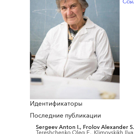
Ссы
Идентификаторы
Последние публикации
Sergeev Anton I.,
Frolov Alexander S.
Tereshchenko Oleg E.,
Klimovskikh Ilya 