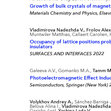
Growth of bulk crystals of magneti
Materials Chemistry and Physics, Else
Vladimirova Nadezhda V.,
Frolov Alex
Muntwiler Matthias,
Callaert Carolien,
Occupancy of lattice positions pro
insulators
SURFACES AND INTERFACES 2022
Galeeva A.V.,
Gomanko M.A.,
Tamm M.
Photoelectromagnetic Effect Induc
Semiconductors, Springer (New York)
Volykhov Andrey A.,
Sánchez-Barriga 
Belova Alina I.,
Vladimirova Nadezhda 
Gericke Axel,
Yashina Lada V.