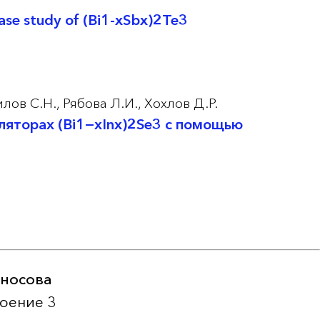
case study of (Bi1-xSbx)2Te3
лов С.Н.,
Рябова Л.И.,
Хохлов Д.Р.
ляторах (Bi1−xInx)2Se3 с помощью
оносова
роение 3