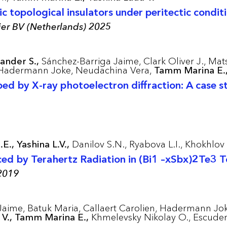
c topological insulators under peritectic condit
vier BV (Netherlands) 2025
ander S.,
Sánchez-Barriga Jaime,
Clark Oliver J.,
Mats
Hadermann Joke,
Neudachina Vera,
Tamm Marina E.
bed by X-ray photoelectron diffraction: A case 
E.,
Yashina L.V.,
Danilov S.N.,
Ryabova L.I.,
Khokhlov 
ed by Terahertz Radiation in (Bi1 –xSbx)2Te3 To
 2019
Jaime,
Batuk Maria,
Callaert Carolien,
Hadermann Jok
V.,
Tamm Marina E.,
Khmelevsky Nikolay O.,
Escuder